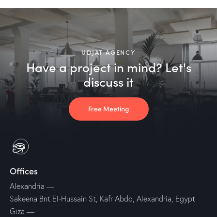
UDJAT AGENCY
Have a project in mind? Let's
discuss it
Free Meeting
Offices
Alexandria
—
Sakeena Bnt El-Hussain St, Kafr Abdo, Alexandria, Egypt
Giza
—