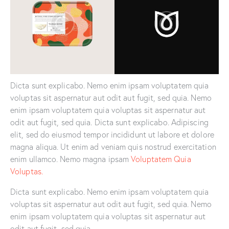
Dicta sunt explicabo. Nemo enim ipsam voluptatem quia
voluptas sit aspernatur aut odit aut fugit, sed quia. Nemo
enim ipsam voluptatem quia voluptas sit aspernatur aut
odit aut fugit, sed quia. Dicta sunt explicabo. Adipiscing
elit, sed do eiusmod tempor incididunt ut labore et dolore
magna aliqua. Ut enim ad veniam quis nostrud exercitation
enim ullamco. Nemo magna ipsam
Voluptatem Quia
Voluptas.
Dicta sunt explicabo. Nemo enim ipsam voluptatem quia
voluptas sit aspernatur aut odit aut fugit, sed quia. Nemo
enim ipsam voluptatem quia voluptas sit aspernatur aut
odit aut fugit, sed quia.