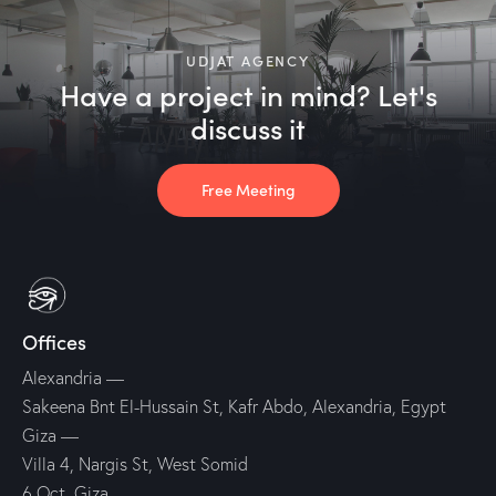
UDJAT AGENCY
Have a project in mind? Let's
discuss it
Free Meeting
Offices
Alexandria —
Sakeena Bnt El-Hussain St, Kafr Abdo, Alexandria, Egypt
Giza —
Villa 4, Nargis St, West Somid
6 Oct, Giza