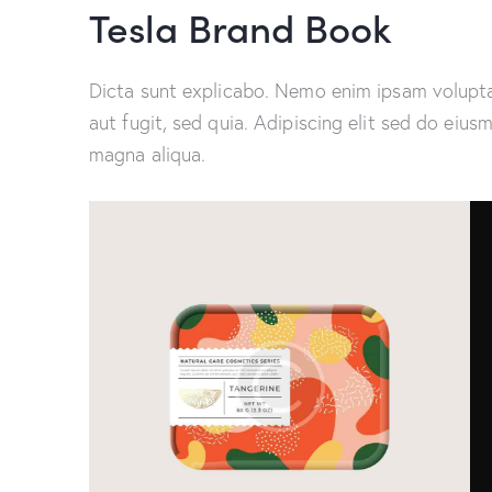
Tesla Brand Book
Dicta sunt explicabo. Nemo enim ipsam volupta
aut fugit, sed quia. Adipiscing elit sed do eiu
magna aliqua.