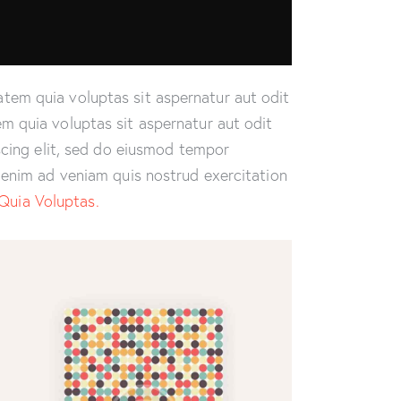
tem quia voluptas sit aspernatur aut odit
m quia voluptas sit aspernatur aut odit
iscing elit, sed do eiusmod tempor
t enim ad veniam quis nostrud exercitation
Quia Voluptas.