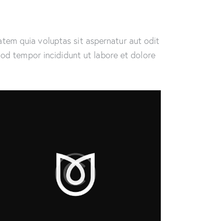
tem quia voluptas sit aspernatur aut odit
smod tempor incididunt ut labore et dolore