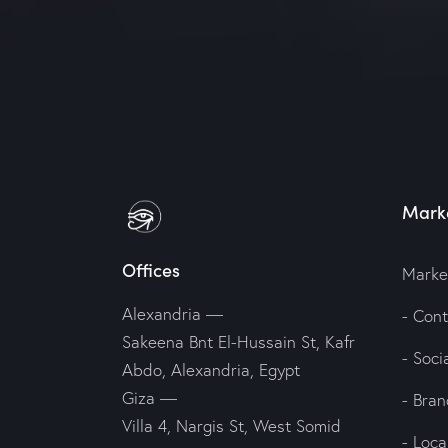
Marke
Offices
Marke
Alexandria —
- Con
Sakeena Bnt El-Hussain St, Kafr
- Soc
Abdo, Alexandria, Egypt
Giza —
- Bran
Villa 4, Nargis St, West Somid
- Loc