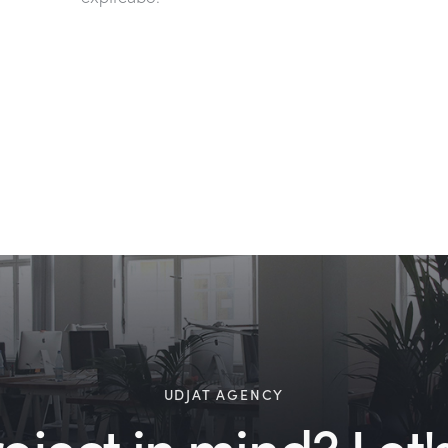
UDJAT AGENCY
ject in mind? Let's