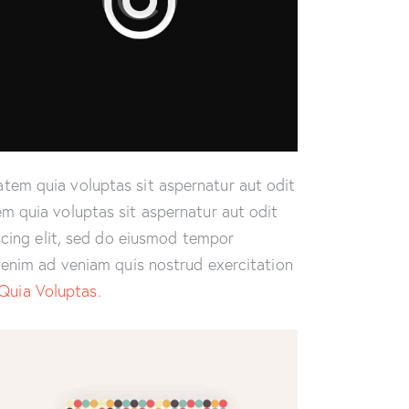
tem quia voluptas sit aspernatur aut odit
m quia voluptas sit aspernatur aut odit
iscing elit, sed do eiusmod tempor
t enim ad veniam quis nostrud exercitation
Quia Voluptas.