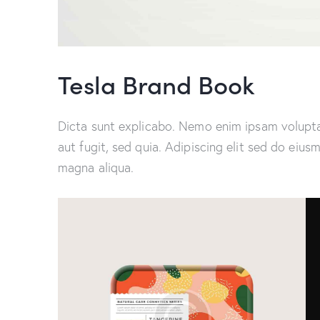
Tesla Brand Book
Dicta sunt explicabo. Nemo enim ipsam volupta
aut fugit, sed quia. Adipiscing elit sed do eiu
magna aliqua.