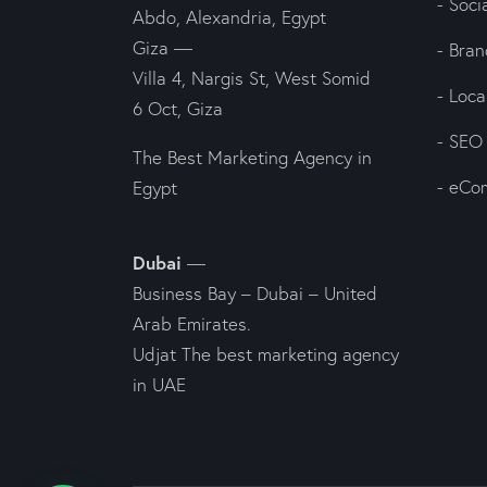
- Soc
Abdo, Alexandria, Egypt
Giza —
- Bran
Villa 4, Nargis St, West Somid
- Loc
6 Oct, Giza
- SEO
The Best Marketing Agency in
- eCo
Egypt
Dubai
—
Business Bay – Dubai – United
Arab Emirates.
Udjat The best marketing agency
in UAE