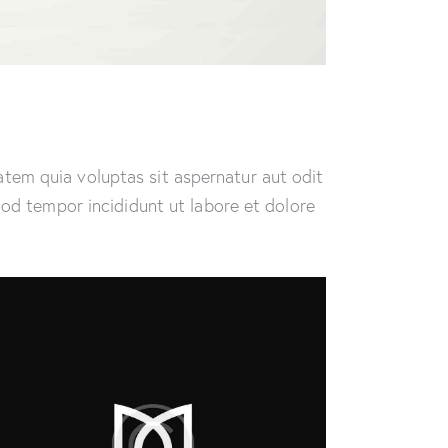
tem quia voluptas sit aspernatur aut odit
smod tempor incididunt ut labore et dolore