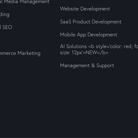
ial Media Management
Website Development
ding
SaaS Product Development
al SEO
Mobile App Development
AI Solutions <b style='color: red; f
size: 12px'>NEW</b>
mmerce Marketing
Management & Support