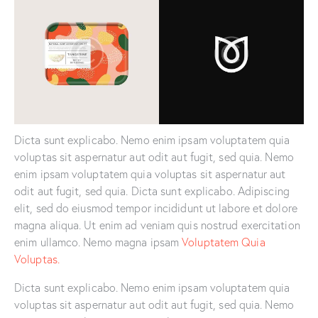
Dicta sunt explicabo. Nemo enim ipsam voluptatem quia
voluptas sit aspernatur aut odit aut fugit, sed quia. Nemo
enim ipsam voluptatem quia voluptas sit aspernatur aut
odit aut fugit, sed quia. Dicta sunt explicabo. Adipiscing
elit, sed do eiusmod tempor incididunt ut labore et dolore
magna aliqua. Ut enim ad veniam quis nostrud exercitation
enim ullamco. Nemo magna ipsam
Voluptatem Quia
Voluptas.
Dicta sunt explicabo. Nemo enim ipsam voluptatem quia
voluptas sit aspernatur aut odit aut fugit, sed quia. Nemo