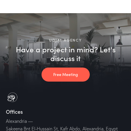
UDJAT AGENCY
Have a project in mind? Let's
discuss it
Free Meeting
Offices
Alexandria
—
Sakeena Bnt El-Hussain St, Kafr Abdo, Alexandria, Egypt