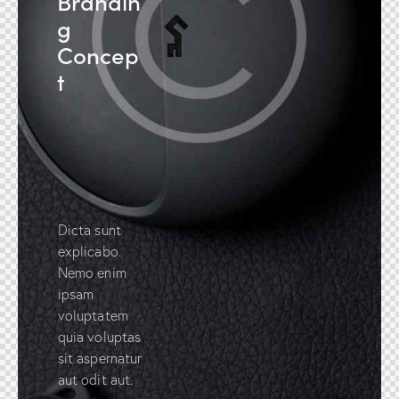
Brandin
g
Concep
t
Dicta sunt
explicabo.
Nemo enim
ipsam
voluptatem
quia voluptas
sit aspernatur
aut odit aut.